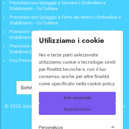
Prenotare una Spiaggia a Sarzana | Ombrelloni e
Stabilimenti - GoToMare
Prenotare una Spiaggia a Forte dei Marmi | Ombrelloni e
Stabilimenti - GoToMare
Prenotare una Spiaggia a Lido di Camaiore | Ombrelloni e
Stabilimenti - GoToMare
Utilizziamo i cookie
Prenotare una Spiaggia a Rapallo | Ombrelloni e
Stabilimenti - GoToMare
Noi e terze parti selezionate
Faq Prenotazione Spiagge
utilizziamo cookie o tecnologie simili
per finalità tecniche e, con il tuo
consenso, anche per altre finalità
come specificato nella cookie policy.
Solo essenziali
© 2026
Gotomare srl - Partita IVA 12948810960 .
Tutti i
Accetta tutto
diritti riservati.
Personalizza