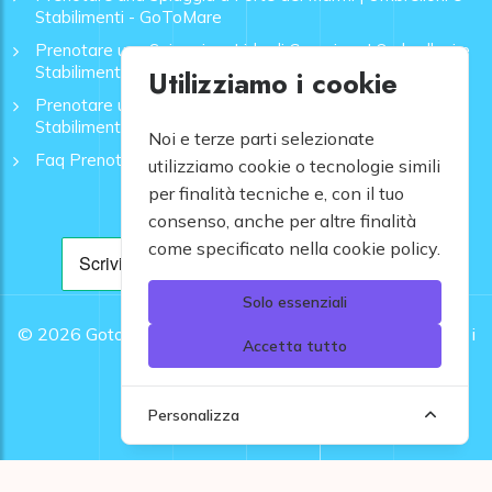
Stabilimenti - GoToMare
Prenotare una Spiaggia a Lido di Camaiore | Ombrelloni e
Stabilimenti - GoToMare
Utilizziamo i cookie
Prenotare una Spiaggia a Rapallo | Ombrelloni e
Stabilimenti - GoToMare
Noi e terze parti selezionate
Faq Prenotazione Spiagge
utilizziamo cookie o tecnologie simili
per finalità tecniche e, con il tuo
consenso, anche per altre finalità
come specificato nella cookie policy.
Solo essenziali
© 2026
Gotomare srl - Partita IVA 12948810960 .
Tutti i
Accetta tutto
diritti riservati.
Personalizza