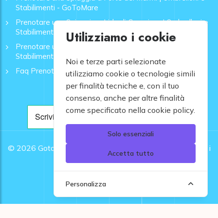
Stabilimenti - GoToMare
Prenotare una Spiaggia a Lido di Camaiore | Ombrelloni e
Stabilimenti - GoToMare
Utilizziamo i cookie
Prenotare una Spiaggia a Rapallo | Ombrelloni e
Stabilimenti - GoToMare
Noi e terze parti selezionate
Faq Prenotazione Spiagge
utilizziamo cookie o tecnologie simili
per finalità tecniche e, con il tuo
consenso, anche per altre finalità
come specificato nella cookie policy.
Solo essenziali
© 2026
Gotomare srl - Partita IVA 12948810960 .
Tutti i
Accetta tutto
diritti riservati.
Personalizza