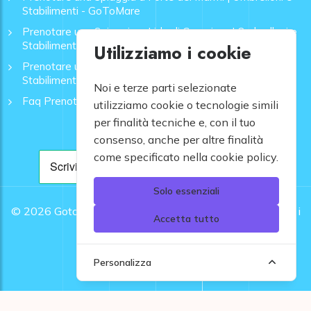
Stabilimenti - GoToMare
Prenotare una Spiaggia a Lido di Camaiore | Ombrelloni e
Stabilimenti - GoToMare
Utilizziamo i cookie
Prenotare una Spiaggia a Rapallo | Ombrelloni e
Stabilimenti - GoToMare
Noi e terze parti selezionate
Faq Prenotazione Spiagge
utilizziamo cookie o tecnologie simili
per finalità tecniche e, con il tuo
consenso, anche per altre finalità
come specificato nella cookie policy.
Solo essenziali
© 2026
Gotomare srl - Partita IVA 12948810960 .
Tutti i
Accetta tutto
diritti riservati.
Personalizza