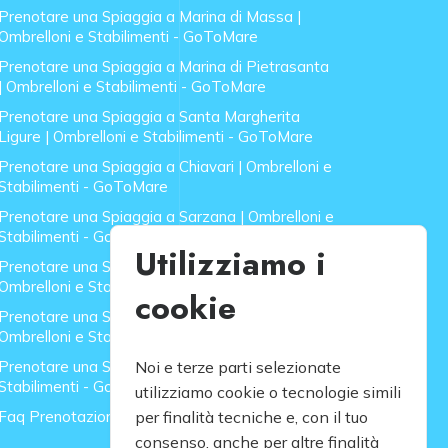
Prenotare una Spiaggia a Marina di Massa |
Ombrelloni e Stabilimenti - GoToMare
Prenotare una Spiaggia a Marina di Pietrasanta
| Ombrelloni e Stabilimenti - GoToMare
Prenotare una Spiaggia a Santa Margherita
Ligure | Ombrelloni e Stabilimenti - GoToMare
Prenotare una Spiaggia a Chiavari | Ombrelloni e
Stabilimenti - GoToMare
Prenotare una Spiaggia a Sarzana | Ombrelloni e
Stabilimenti - GoToMare
Utilizziamo i
Prenotare una Spiaggia a Forte dei Marmi |
Ombrelloni e Stabilimenti - GoToMare
cookie
Prenotare una Spiaggia a Lido di Camaiore |
Ombrelloni e Stabilimenti - GoToMare
Prenotare una Spiaggia a Rapallo | Ombrelloni e
Noi e terze parti selezionate
Stabilimenti - GoToMare
utilizziamo cookie o tecnologie simili
Faq Prenotazione Spiagge
per finalità tecniche e, con il tuo
consenso, anche per altre finalità