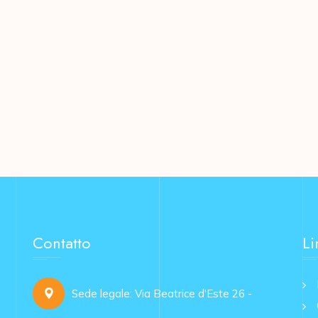
Contatto
Li
Sede legale: Via Beatrice d'Este 26 -