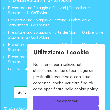
Ombrelloni e Stabilimenti - GoToMare
Prenotare una Spiaggia a Chiavari | Ombrelloni e
Stabilimenti - GoToMare
Prenotare una Spiaggia a Sarzana | Ombrelloni e
Stabilimenti - GoToMare
Prenotare una Spiaggia a Forte dei Marmi | Ombrelloni e
Stabilimenti - GoToMare
Prenotare una Spiaggia a Lido di Camaiore | Ombrelloni e
Stabilimenti - GoToMare
Utilizziamo i cookie
Prenotare una Spiaggia a Rapallo | Ombrelloni e
Stabilimenti - GoToMare
Noi e terze parti selezionate
Faq Prenotazione Spiagge
utilizziamo cookie o tecnologie simili
per finalità tecniche e, con il tuo
consenso, anche per altre finalità
come specificato nella cookie policy.
Solo essenziali
© 2026
Gotomare srl - Partita IVA 12948810960 .
Tutti i