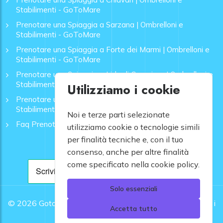
Stabilimenti - GoToMare
Prenotare una Spiaggia a Sarzana | Ombrelloni e
Stabilimenti - GoToMare
Prenotare una Spiaggia a Forte dei Marmi | Ombrelloni e
Stabilimenti - GoToMare
Prenotare una Spiaggia a Lido di Camaiore | Ombrelloni e
Stabilimenti - GoToMare
Utilizziamo i cookie
Prenotare una Spiaggia a Rapallo | Ombrelloni e
Stabilimenti - GoToMare
Noi e terze parti selezionate
Faq Prenotazione Spiagge
utilizziamo cookie o tecnologie simili
per finalità tecniche e, con il tuo
consenso, anche per altre finalità
come specificato nella cookie policy.
Solo essenziali
© 2026
Gotomare srl - Partita IVA 12948810960 .
Tutti i
Accetta tutto
diritti riservati.