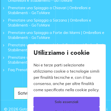
Ombrelloni e Stabilimenti - GoToMare
Prenotare una Spiaggia a Chiavari | Ombrelloni e
Stabilimenti - GoToMare
Prenotare una Spiaggia a Sarzana | Ombrelloni e
Stabilimenti - GoToMare
Prenotare una Spiaggia a Forte dei Marmi | Ombrelloni e
Stabilimenti - GoToMare
Prenotare una Spiaggia a Lido di Camaiore | Ombrelloni e
Stabilimenti - GoToMare
Utilizziamo i cookie
Prenotare una Spiaggia a Rapallo | Ombrelloni e
Stabilimenti - GoToMare
Noi e terze parti selezionate
Faq Prenotazione Spiagge
utilizziamo cookie o tecnologie simili
per finalità tecniche e, con il tuo
consenso, anche per altre finalità
come specificato nella cookie policy.
Solo essenziali
© 2026
Gotomare srl - Partita IVA 12948810960 .
Tutti i