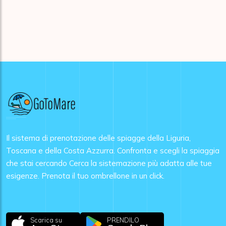
Il sistema di prenotazione delle spiagge della Liguria,
Toscana e della Costa Azzurra. Confronta e scegli la spiaggia
che stai cercando Cerca la sistemazione più adatta alle tue
esigenze. Prenota il tuo ombrellone in un click.
Scarica su
PRENDILO