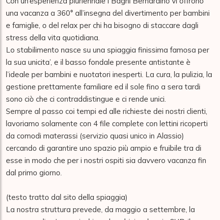
Con un’esperienza pluriennale i Bagni Bernardino vi offrono 
una vacanza a 360° all’insegna del divertimento per bambini 
e famiglie, o del relax per chi ha bisogno di staccare dagli 
stress della vita quotidiana.

Lo stabilimento nasce su una spiaggia finissima famosa per 
la sua unicita’, e il basso fondale presente antistante è 
l’ideale per bambini e nuotatori inesperti. La cura, la pulizia, la 
gestione prettamente familiare ed il sole fino a sera tardi 
sono ciò che ci contraddistingue e ci rende unici.

Sempre al passo coi tempi ed alle richieste dei nostri clienti, 
lavoriamo solamente con 4 file complete con lettini ricoperti 
da comodi materassi (servizio quasi unico in Alassio) 
cercando di garantire uno spazio più ampio e fruibile tra di 
esse in modo che per i nostri ospiti sia davvero vacanza fin 
dal primo giorno.

(testo tratto dal sito della spiaggia)

La nostra struttura prevede, da maggio a settembre, la 