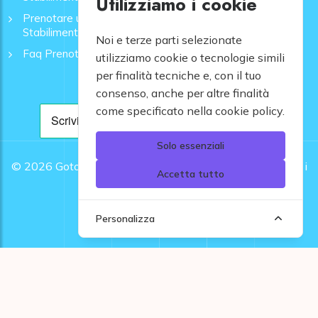
Utilizziamo i cookie
Prenotare una Spiaggia a Rapallo | Ombrelloni e
Stabilimenti - GoToMare
Noi e terze parti selezionate
Faq Prenotazione Spiagge
utilizziamo cookie o tecnologie simili
per finalità tecniche e, con il tuo
consenso, anche per altre finalità
come specificato nella cookie policy.
Solo essenziali
© 2026
Gotomare srl - Partita IVA 12948810960 .
Tutti i
Accetta tutto
diritti riservati.
Personalizza