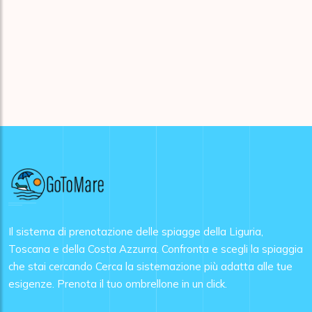
Il sistema di prenotazione delle spiagge della Liguria,
Toscana e della Costa Azzurra. Confronta e scegli la spiaggia
che stai cercando Cerca la sistemazione più adatta alle tue
esigenze. Prenota il tuo ombrellone in un click.