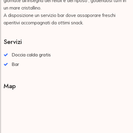
giornate all'insegna del relax e del riposo , godendosi tuffi in  
un mare cristallino.

A disposizione un servizio bar dove assaporare freschi 
aperitivi accompagnati da ottimi snack.
Servizi
Doccia calda gratis
Bar
Map