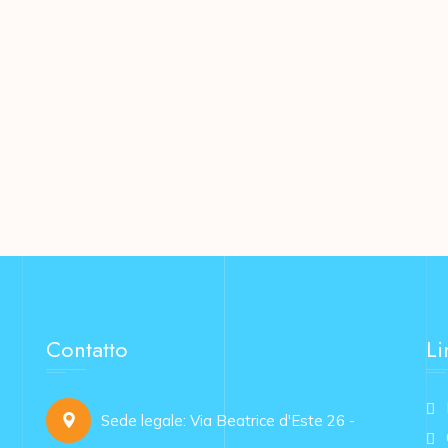
Contatto
Li
Sede legale: Via Beatrice d'Este 26 -