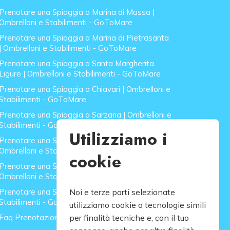
Prenotare una Spiaggia a Marina di Massa |
Ombrelloni e Stabilimenti - GoToMare
Prenotare una Spiaggia a Marina di Pietrasanta
| Ombrelloni e Stabilimenti - GoToMare
Prenotare una Spiaggia a Santa Margherita
Ligure | Ombrelloni e Stabilimenti - GoToMare
Prenotare una Spiaggia a Chiavari | Ombrelloni e
Stabilimenti - GoToMare
Prenotare una Spiaggia a Sarzana | Ombrelloni e
Stabilimenti - GoToMare
Utilizziamo i
Prenotare una Spiaggia a Forte dei Marmi |
Ombrelloni e Stabilimenti - GoToMare
cookie
Prenotare una Spiaggia a Lido di Camaiore |
Ombrelloni e Stabilimenti - GoToMare
Prenotare una Spiaggia a Rapallo | Ombrelloni e
Noi e terze parti selezionate
Stabilimenti - GoToMare
utilizziamo cookie o tecnologie simili
Faq Prenotazione Spiagge
per finalità tecniche e, con il tuo