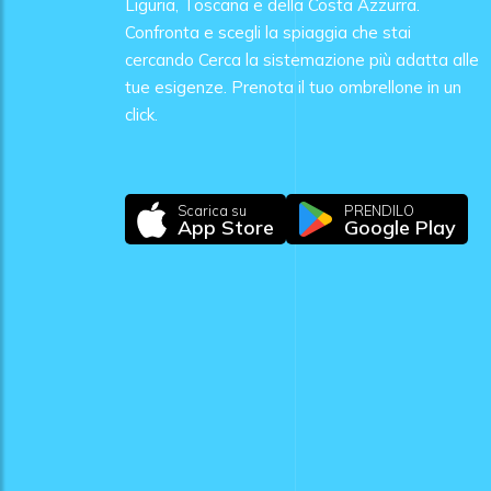
Liguria, Toscana e della Costa Azzurra.
Confronta e scegli la spiaggia che stai
cercando Cerca la sistemazione più adatta alle
tue esigenze. Prenota il tuo ombrellone in un
click.
Scarica su
PRENDILO
App Store
Google Play