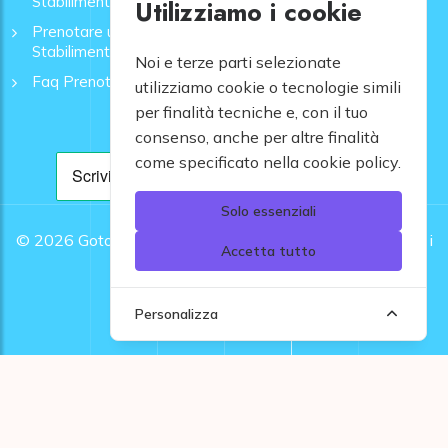
Stabilimenti - GoToMare
Utilizziamo i cookie
Prenotare una Spiaggia a Rapallo | Ombrelloni e
Stabilimenti - GoToMare
Noi e terze parti selezionate
Faq Prenotazione Spiagge
utilizziamo cookie o tecnologie simili
per finalità tecniche e, con il tuo
consenso, anche per altre finalità
come specificato nella cookie policy.
Solo essenziali
© 2026
Gotomare srl - Partita IVA 12948810960 .
Tutti i
Accetta tutto
diritti riservati.
Personalizza