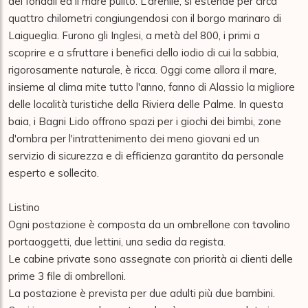
dei fondali ed il mare pulito. L’arenile, si estende per circa 
quattro chilometri congiungendosi con il borgo marinaro di 
Laigueglia. Furono gli Inglesi, a metà del 800, i primi a 
scoprire e a sfruttare i benefici dello iodio di cui la sabbia, 
rigorosamente naturale, è ricca. Oggi come allora il mare, 
insieme al clima mite tutto l'anno, fanno di Alassio la migliore 
delle località turistiche della Riviera delle Palme. In questa 
baia, i Bagni Lido offrono spazi per i giochi dei bimbi, zone 
d'ombra per l'intrattenimento dei meno giovani ed un 
servizio di sicurezza e di efficienza garantito da personale 
esperto e sollecito.

Listino

Ogni postazione è composta da un ombrellone con tavolino 
portaoggetti, due lettini, una sedia da regista.

Le cabine private sono assegnate con priorità ai clienti delle 
prime 3 file di ombrelloni.

La postazione è prevista per due adulti più due bambini. 