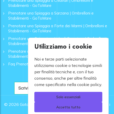
Prenotare una Spiaggia a Chiavari | Ombrelloni e
Stabilimenti - GoToMare
Prenotare una Spiaggia a Sarzana | Ombrelloni e
Stabilimenti - GoToMare
Prenotare una Spiaggia a Forte dei Marmi | Ombrelloni e
Stabilimenti - GoToMare
Prenotare una Spiaggia a Lido di Camaiore | Ombrelloni e
Stabilimenti - GoToMare
Utilizziamo i cookie
Prenotare una Spiaggia a Rapallo | Ombrelloni e
Stabilimenti - GoToMare
Noi e terze parti selezionate
Faq Prenotazione Spiagge
utilizziamo cookie o tecnologie simili
per finalità tecniche e, con il tuo
consenso, anche per altre finalità
come specificato nella cookie policy.
Solo essenziali
© 2026
Gotomare srl - Partita IVA 12948810960 .
Tutti i
Accetta tutto
diritti riservati.