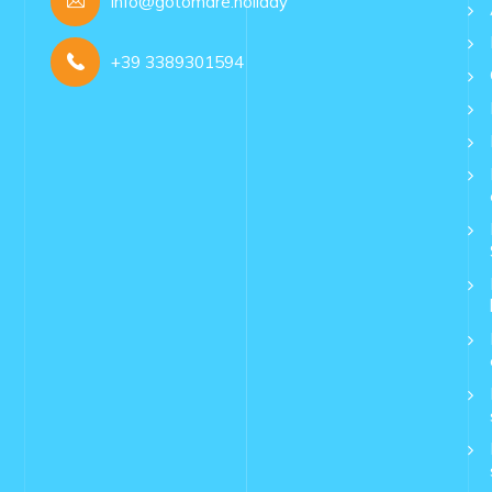
info@gotomare.holiday
+39 3389301594