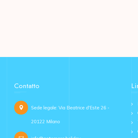
Contatto
Li
Sede legale: Via Beatrice d'Este 26 -
20122 Milano