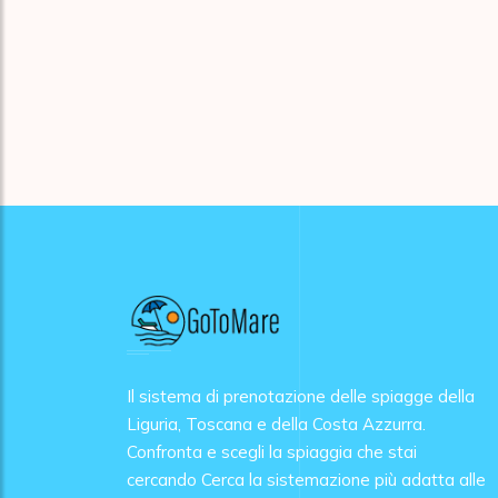
Il sistema di prenotazione delle spiagge della
Liguria, Toscana e della Costa Azzurra.
Confronta e scegli la spiaggia che stai
cercando Cerca la sistemazione più adatta alle