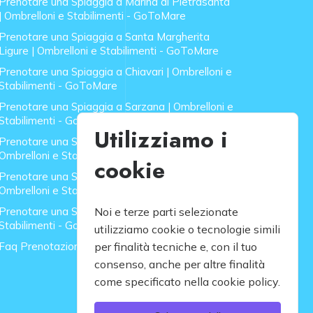
Prenotare una Spiaggia a Marina di Pietrasanta
| Ombrelloni e Stabilimenti - GoToMare
Prenotare una Spiaggia a Santa Margherita
Ligure | Ombrelloni e Stabilimenti - GoToMare
Prenotare una Spiaggia a Chiavari | Ombrelloni e
Stabilimenti - GoToMare
Prenotare una Spiaggia a Sarzana | Ombrelloni e
Stabilimenti - GoToMare
Utilizziamo i
Prenotare una Spiaggia a Forte dei Marmi |
Ombrelloni e Stabilimenti - GoToMare
cookie
Prenotare una Spiaggia a Lido di Camaiore |
Ombrelloni e Stabilimenti - GoToMare
Prenotare una Spiaggia a Rapallo | Ombrelloni e
Noi e terze parti selezionate
Stabilimenti - GoToMare
utilizziamo cookie o tecnologie simili
Faq Prenotazione Spiagge
per finalità tecniche e, con il tuo
consenso, anche per altre finalità
come specificato nella cookie policy.