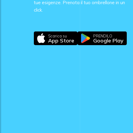
tue esigenze. Prenota il tuo ombrellone in un
click.
Scarica su
PRENDILO
App Store
Google Play