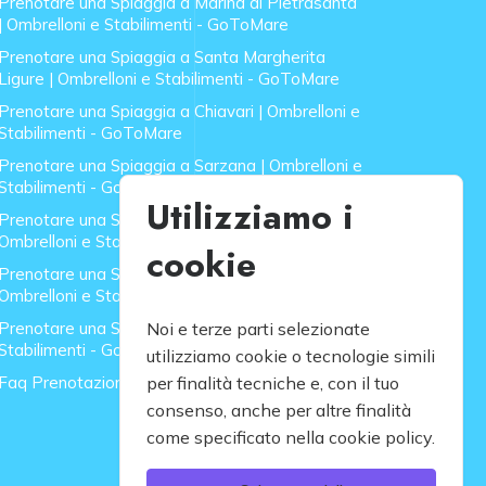
Prenotare una Spiaggia a Marina di Pietrasanta
| Ombrelloni e Stabilimenti - GoToMare
Prenotare una Spiaggia a Santa Margherita
Ligure | Ombrelloni e Stabilimenti - GoToMare
Prenotare una Spiaggia a Chiavari | Ombrelloni e
Stabilimenti - GoToMare
Prenotare una Spiaggia a Sarzana | Ombrelloni e
Stabilimenti - GoToMare
Utilizziamo i
Prenotare una Spiaggia a Forte dei Marmi |
Ombrelloni e Stabilimenti - GoToMare
cookie
Prenotare una Spiaggia a Lido di Camaiore |
Ombrelloni e Stabilimenti - GoToMare
Prenotare una Spiaggia a Rapallo | Ombrelloni e
Noi e terze parti selezionate
Stabilimenti - GoToMare
utilizziamo cookie o tecnologie simili
Faq Prenotazione Spiagge
per finalità tecniche e, con il tuo
consenso, anche per altre finalità
come specificato nella cookie policy.