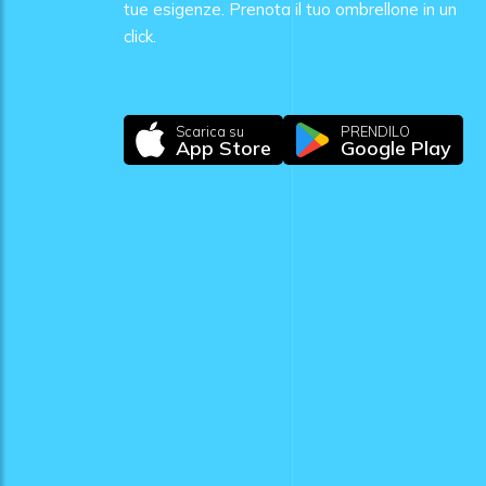
tue esigenze. Prenota il tuo ombrellone in un
click.
Scarica su
PRENDILO
App Store
Google Play