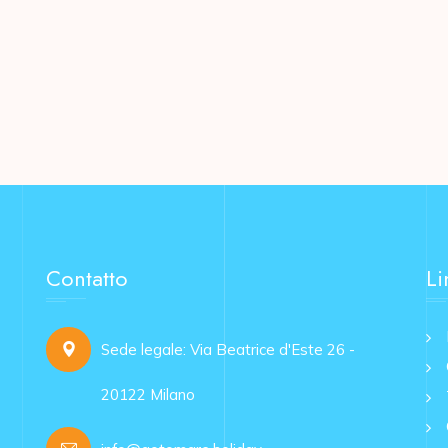
Contatto
Li
Sede legale: Via Beatrice d'Este 26 -
20122 Milano