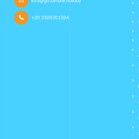
info@gotomare.holiday
+39 3389301594