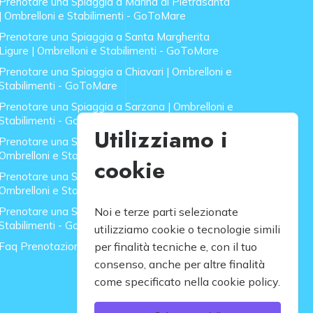
Prenotare una Spiaggia a Marina di Pietrasanta
| Ombrelloni e Stabilimenti - GoToMare
Prenotare una Spiaggia a Santa Margherita
Ligure | Ombrelloni e Stabilimenti - GoToMare
Prenotare una Spiaggia a Chiavari | Ombrelloni e
Stabilimenti - GoToMare
Prenotare una Spiaggia a Sarzana | Ombrelloni e
Stabilimenti - GoToMare
Utilizziamo i
Prenotare una Spiaggia a Forte dei Marmi |
Ombrelloni e Stabilimenti - GoToMare
cookie
Prenotare una Spiaggia a Lido di Camaiore |
Ombrelloni e Stabilimenti - GoToMare
Prenotare una Spiaggia a Rapallo | Ombrelloni e
Noi e terze parti selezionate
Stabilimenti - GoToMare
utilizziamo cookie o tecnologie simili
Faq Prenotazione Spiagge
per finalità tecniche e, con il tuo
consenso, anche per altre finalità
come specificato nella cookie policy.