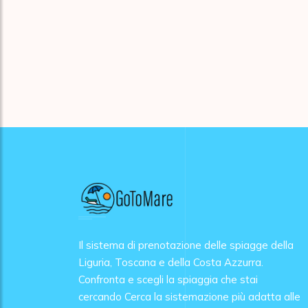
Il sistema di prenotazione delle spiagge della
Liguria, Toscana e della Costa Azzurra.
Confronta e scegli la spiaggia che stai
cercando Cerca la sistemazione più adatta alle