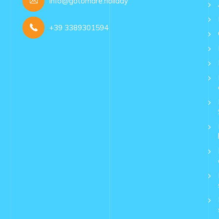
info@gotomare.holiday
+39 3389301594