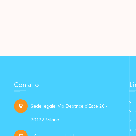
Contatto
Li
Sede legale: Via Beatrice d'Este 26 -
20122 Milano