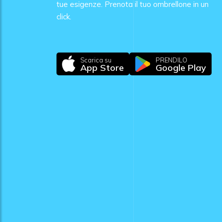
tue esigenze. Prenota il tuo ombrellone in un
click.
Scarica su
PRENDILO
App Store
Google Play