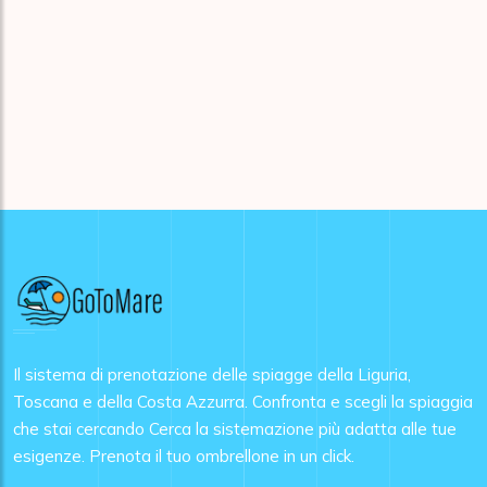
Il sistema di prenotazione delle spiagge della Liguria,
Toscana e della Costa Azzurra. Confronta e scegli la spiaggia
che stai cercando Cerca la sistemazione più adatta alle tue
esigenze. Prenota il tuo ombrellone in un click.