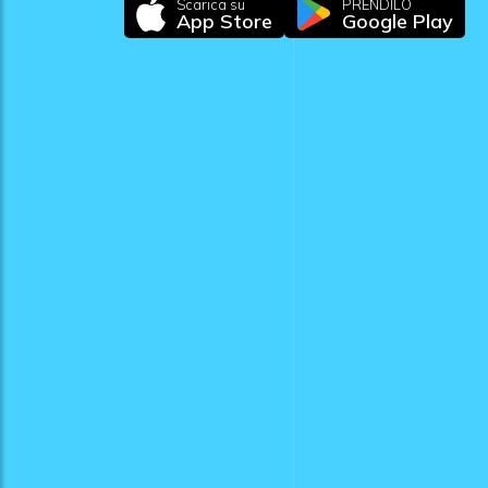
Scarica su
PRENDILO
App Store
Google Play