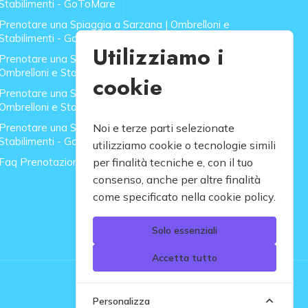
Stabilimenti - GoToMare
Prenotare una Spiaggia a Sarzana | Ombrelloni e
Stabilimenti - GoToMare
Utilizziamo i
Prenotare una Spiaggia a Forte dei Marmi |
Ombrelloni e Stabilimenti - GoToMare
cookie
Prenotare una Spiaggia a Lido di Camaiore |
Ombrelloni e Stabilimenti - GoToMare
Prenotare una Spiaggia a Rapallo | Ombrelloni e
Noi e terze parti selezionate
Stabilimenti - GoToMare
utilizziamo cookie o tecnologie simili
Faq Prenotazione Spiagge
per finalità tecniche e, con il tuo
consenso, anche per altre finalità
come specificato nella cookie policy.
Solo essenziali
Accetta tutto
Personalizza