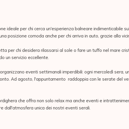
 ideale per chi cerca un'esperienza balneare indimenticabile sulla 
 una posizione comoda anche per chi arriva in auto, grazie alla vici
ta per chi desidera rilassarsi al sole o fare un tuffo nel mare cris
do un servizio eccellente.

 organizzano eventi settimanali imperdibili: ogni mercoledì sera, 
nto. Ad agosto, l'appuntamento  raddoppia con le serate del vene
dighera che offra non solo relax ma anche eventi e intrattenimento
e dall'atmosfera unica dei nostri eventi serali.