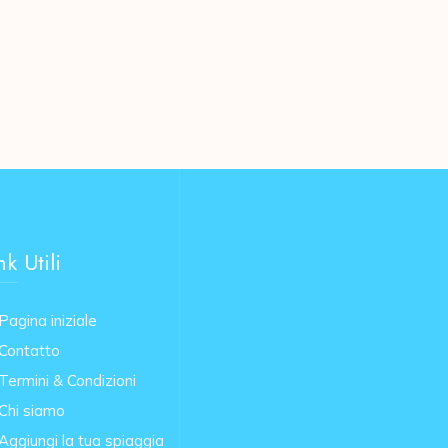
nk Utili
Pagina iniziale
Contatto
Termini & Condizioni
Chi siamo
Aggiungi la tua spiaggia