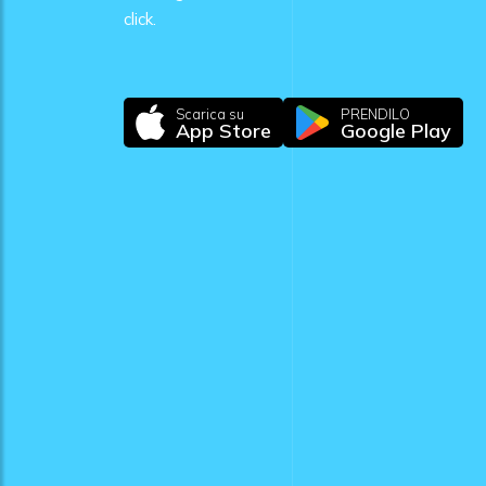
click.
Scarica su
PRENDILO
App Store
Google Play