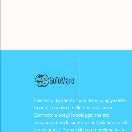
Il sistema di prenotazione delle spiagge della
Liguria, Toscana e della Costa Azzurra.
Confronta e scegli la spiaggia che stai
cercando Cerca la sistemazione più adatta alle
tue esigenze. Prenota il tuo ombrellone in un