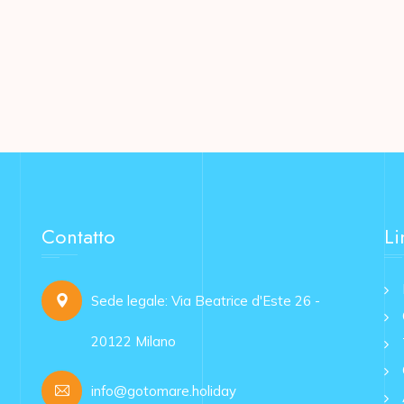
Contatto
Li
Sede legale: Via Beatrice d'Este 26 -
20122 Milano
info@gotomare.holiday