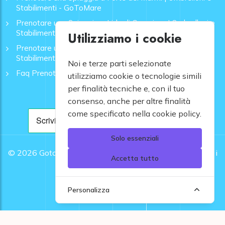
Stabilimenti - GoToMare
Prenotare una Spiaggia a Lido di Camaiore | Ombrelloni e
Stabilimenti - GoToMare
Utilizziamo i cookie
Prenotare una Spiaggia a Rapallo | Ombrelloni e
Stabilimenti - GoToMare
Noi e terze parti selezionate
Faq Prenotazione Spiagge
utilizziamo cookie o tecnologie simili
per finalità tecniche e, con il tuo
consenso, anche per altre finalità
come specificato nella cookie policy.
Solo essenziali
© 2026
Gotomare srl - Partita IVA 12948810960 .
Tutti i
Accetta tutto
diritti riservati.
Personalizza