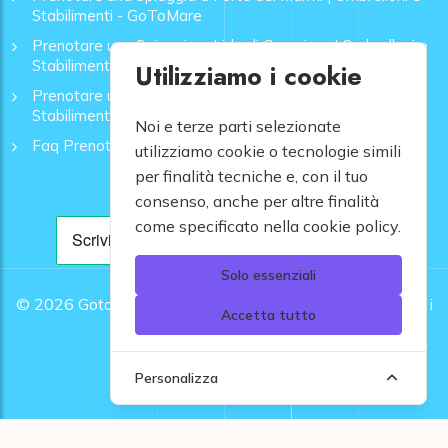
Stabilimenti - GoToMare
Prenotare una Spiaggia a Lido di Camaiore | Ombrelloni e
Stabilimenti - GoToMare
Utilizziamo i cookie
Prenotare una Spiaggia a Rapallo | Ombrelloni e
Stabilimenti - GoToMare
Noi e terze parti selezionate
Faq Prenotazione Spiagge
utilizziamo cookie o tecnologie simili
per finalità tecniche e, con il tuo
consenso, anche per altre finalità
come specificato nella cookie policy.
Solo essenziali
© 2026
Gotomare srl - Partita IVA 12948810960 .
Tutti i
Accetta tutto
diritti riservati.
Personalizza