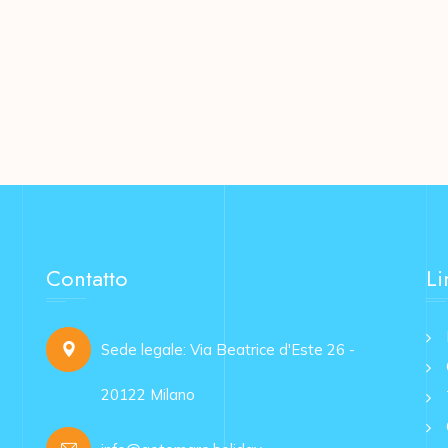
Contatto
Li
Sede legale: Via Beatrice d'Este 26 -
20122 Milano