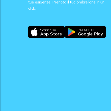
tue esigenze. Prenota il tuo ombrellone in un
click.
Scarica su
PRENDILO
App Store
Google Play