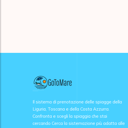
Il sistema di prenotazione delle spiagge della
Liguria, Toscana e della Costa Azzurra.
Confronta e scegli la spiaggia che stai
cercando Cerca la sistemazione più adatta alle