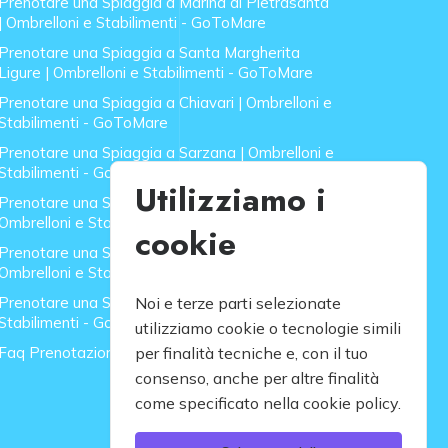
Prenotare una Spiaggia a Marina di Pietrasanta
| Ombrelloni e Stabilimenti - GoToMare
Prenotare una Spiaggia a Santa Margherita
Ligure | Ombrelloni e Stabilimenti - GoToMare
Prenotare una Spiaggia a Chiavari | Ombrelloni e
Stabilimenti - GoToMare
Prenotare una Spiaggia a Sarzana | Ombrelloni e
Stabilimenti - GoToMare
Utilizziamo i
Prenotare una Spiaggia a Forte dei Marmi |
Ombrelloni e Stabilimenti - GoToMare
cookie
Prenotare una Spiaggia a Lido di Camaiore |
Ombrelloni e Stabilimenti - GoToMare
Prenotare una Spiaggia a Rapallo | Ombrelloni e
Noi e terze parti selezionate
Stabilimenti - GoToMare
utilizziamo cookie o tecnologie simili
Faq Prenotazione Spiagge
per finalità tecniche e, con il tuo
consenso, anche per altre finalità
come specificato nella cookie policy.