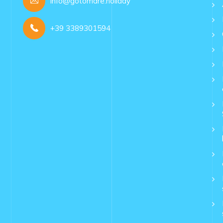
info@gotomare.holiday
+39 3389301594