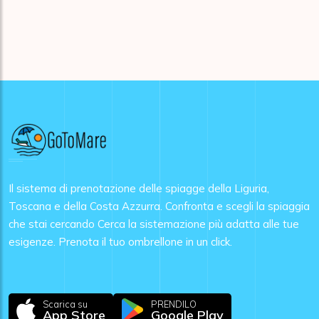
Il sistema di prenotazione delle spiagge della Liguria,
Toscana e della Costa Azzurra. Confronta e scegli la spiaggia
che stai cercando Cerca la sistemazione più adatta alle tue
esigenze. Prenota il tuo ombrellone in un click.
Scarica su
PRENDILO
App Store
Google Play